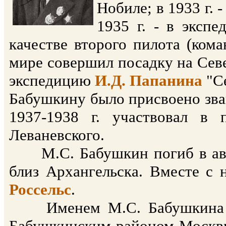
Нобиле; в 1933 г. 
1935 г. - в экспе
качестве второго пилота (ком
мире совершил посадку на Сев
экспедицию
И.Д. Папанина
"Се
Бабушкину было присвоено зван
1937-1938 г. участвовал в 
Леваневского.
М.С. Бабушкин погиб в авиа
близ Архангельска. Вместе с
Россельс
.
Именем М.С. Бабушкина был
Бабушкинским районом Москвы,