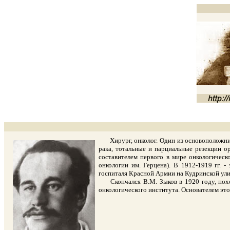
Хирург, онколог. Один из основоположнико
рака, тотальные и парциальные резекции о
составителем первого в мире онкологическ
онкологии им. Герцена). В 1912-1919 гг. 
госпиталя Красной Армии на Кудринской ули
Скончался В.М. Зыков в 1920 году, похор
онкологического института. Основателем это