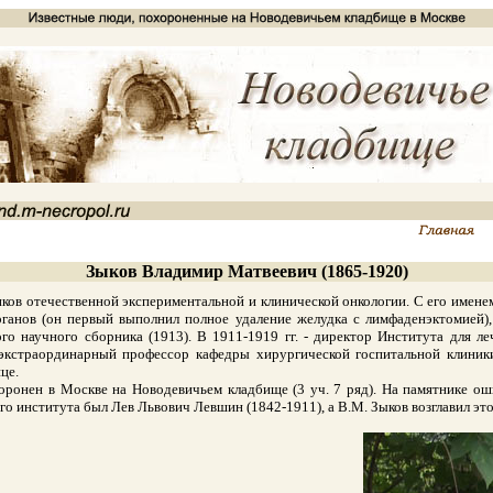
Зыков Владимир Матвеевич (1865-1920)
в отечественной экспериментальной и клинической онкологии. С его именем
рганов (он первый выполнил полное удаление желудка с лимфаденэктомией)
ого научного сборника (1913). В 1911-1919 гг. - директор Института для 
- экстраординарный профессор кафедры хирургической госпитальной клиники
це.
онен в Москве на Новодевичьем кладбище (3 уч. 7 ряд). На памятнике оши
го института был Лев Львович Левшин (1842-1911), а В.М. Зыков возглавил это