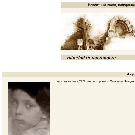
Якуб
Ушёл из жизни в 1939 году, похоронен в Москве на Новодевич