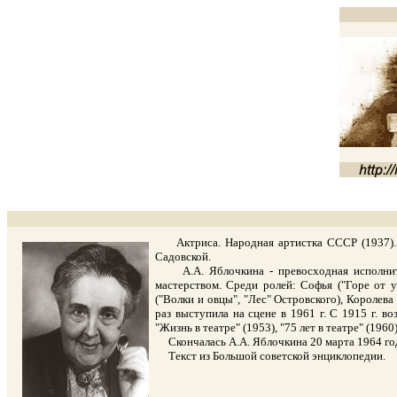
Актриса. Народная артистка СССР (1937). С
Садовской.
А.А. Яблочкина - превосходная исполнитель
мастерством. Среди ролей: Софья ("Горе от 
("Волки и овцы", "Лес" Островского), Королев
раз выступила на сцене в 1961 г. С 1915 г. 
"Жизнь в театре" (1953), "75 лет в театре" (1
Скончалась А.А. Яблочкина 20 марта 1964 года
Текст из Большой советской энциклопедии.