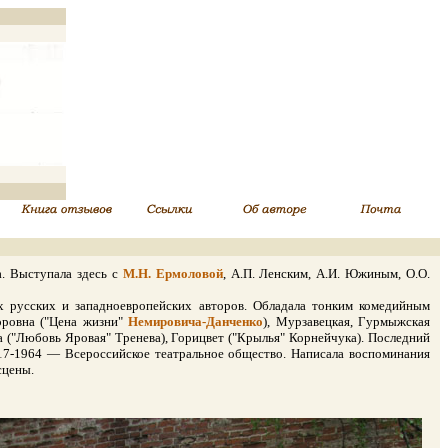
. Выступала здесь с
М.Н. Ермоловой
, А.П. Ленским, А.И. Южиным, О.О.
 русских и западноевропейских авторов. Обладала тонким комедийным
торовна ("Цена жизни"
Немировича-Данченко
), Мурзавецкая, Гурмыжская
ва ("Любовь Яровая" Тренева), Горицвет ("Крылья" Корнейчука). Последний
 1917-1964 — Всероссийское театральное общество. Написала воспоминания
сцены.