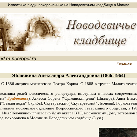
Яблочкина Александра Александровна (1866-1964)
 1886 актриса московского Театра Корша. С 1888 в труппе Малого театра
ница ролей классического репертуара, выступала в пьесах современных
ума"
Грибоедова
), Агнесса Сорель ("Орлеанская дева" Шиллера), Анна Вик
а ("Стакан воды" Скриба), Скутаревская ("Скутаревский" Леонова), Горностае
возглавляла московское отделение Всероссийского театрального общества, в
960). Имя Яблочкиной присвоено Дому актёра ВТО, московскому Дому ветеранов 
, похоронена в Москве на Новодевичьем кладбище (3 уч.).