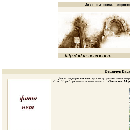
Верзилов Васи
Доктор медицинских наук, профессор, руководитель неврол
(2 уч. 34 ряд), рядом с ним похоронена жена
Верзилова Мар