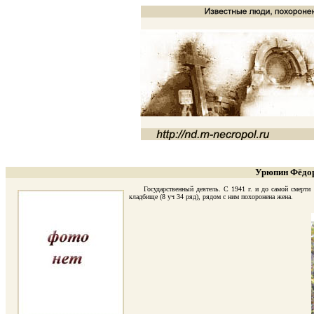
Урюпин Фёдор
Государственный деятель. С 1941 г. и до самой смерти б
кладбище (8 уч 34 ряд), рядом с ним похоронена жена.