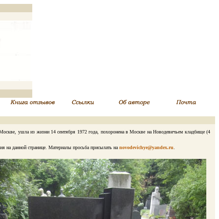
в Москве, ушла из жизни 14 сентября 1972 года, похоронена в Москве на Новодевичьем кладбище (4
ия на данной странице. Материалы просьба присылать на
novodevichye@yandex.ru
.