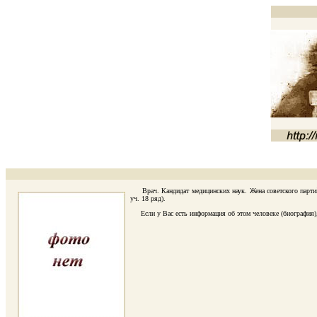
Врач. Кандидат медицинских наук. Жена советского партий
уч. 18 ряд).
Если у Вас есть информация об этом человеке (биография), 