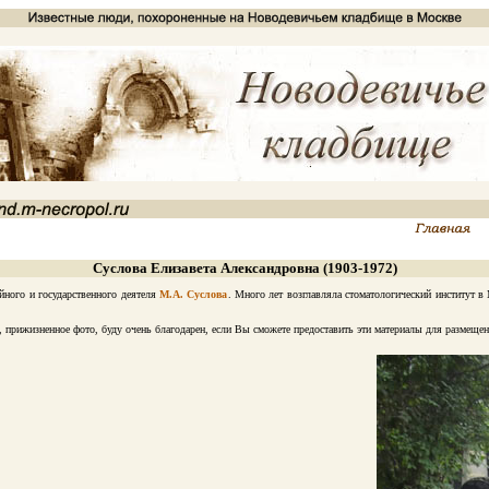
Суслова Елизавета Александровна (1903-1972)
ного и государственного деятеля
М.А. Суслова
. Много лет возглавляла стоматологический институт 
прижизненное фото, буду очень благодарен, если Вы сможете предоставить эти материалы для размещен