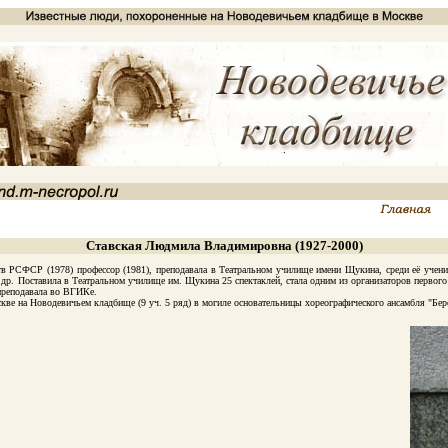
Ставская Людмила Владимировна (1927-2000)
в РСФСР (1978) профессор (1981), преподавала в Театральном училище имени Щукина, среди её учени
др. Поставила в Театральном училище им. Щукина 25 спектаклей, стала одним из организаторов первого в
 преподавала во ВГИКе.
е на Новодевичьем кладбище (9 уч. 5 ряд) в могиле основательницы хореографического ансамбля "Бер