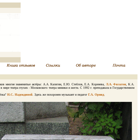
ков многие знаменитые актёры: А.А. Калягин, Е.Ю. Стеблов, Е.А. Коренева,
Л.А. Филатов
, К.А.
 мире театра глухих - Московского театра мимики и жеста. С 1992 г. преподавала в Государственном
ёзка"
Н.С. Надеждиной
. Здесь же похоронен музыкант и педагог
Г.А. Орвид
.