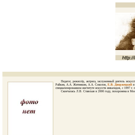
Педагог, режиссёр, актриса, заслуженный деятель искусст
Райкин, А.А. Житинкин, А.А. Соколов,
Е.В. Дворжецкий
и 
специализированном институте искусств инвалидов, с 1997 г.
Скончалась Л.В. Ставская в 2000 году, похоронена в Москв