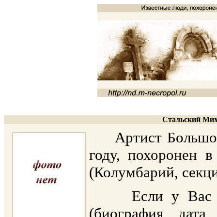
Стальский Мих
Артист Большого 
году, похоронен 
(Колумбарий, секци
Если у Вас ест
(биография, дата