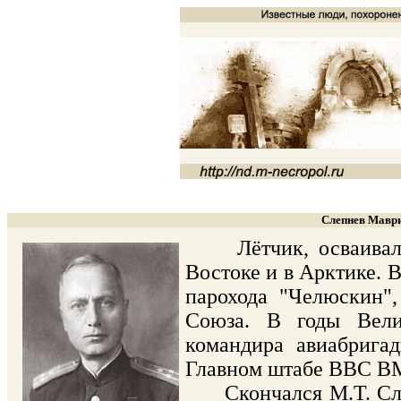
Слепнев Маври
Лётчик, осваивал в
Востоке и в Арктике. 
парохода "Челюскин",
Союза. В годы Вели
командира авиабрига
Главном штабе ВВС В
Скончался М.Т. Слепн