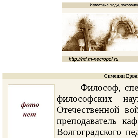
Симонян Ерван
Философ, специа
философских нау
Отечественной во
преподаватель ка
Волгоградского пе