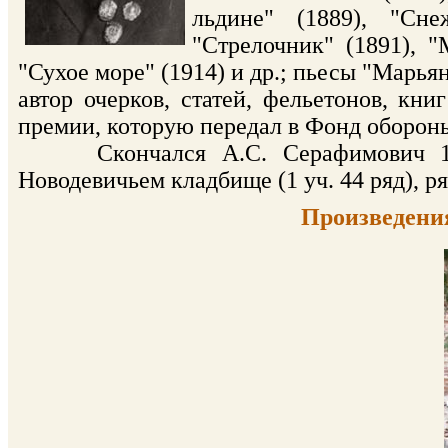
льдине" (1889), "Сне
"Стрелочник" (1891), "
"Сухое море" (1914) и др.; пьесы "Марьян
автор очерков, статей, фельетонов, кни
премии, которую передал в Фонд обороны
Cкончался А.С. Серафимович 19 я
Новодевичьем кладбище (1 уч. 44 ряд), р
Произведени