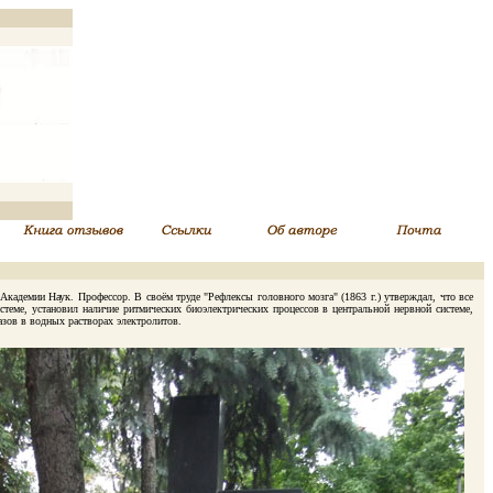
кадемии Наук. Профессор. В своём труде "Рефлексы головного мозга" (1863 г.) утверждал, что все
еме, установил наличие ритмических биоэлектрических процессов в центральной нервной системе,
зов в водных растворах электролитов.