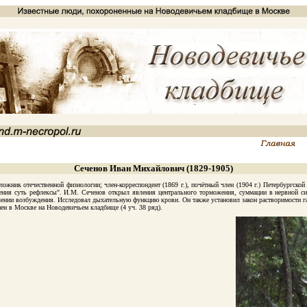
Сеченов Иван Михайлович (1829-1905)
 отечественной физиологии; член-корреспондент (1869 г.), почётный член (1904 г.) Петербургской А
ия суть рефлексы". И.М. Сеченов открыл явления центрального торможения, суммации в нервной сист
лении возбуждения. Исследовал дыхательную функцию крови. Он также установил закон растворимости га
 в Москве на Новодевичьем кладбище (4 уч. 38 ряд).