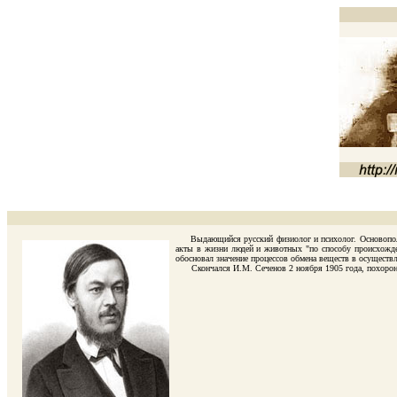
Выдающийся русский физиолог и психолог. Основоположник
акты в жизни людей и животных "по способу происхожден
обосновал значение процессов обмена веществ в осуществ
Скончался И.М. Сеченов 2 ноября 1905 года, похоронен