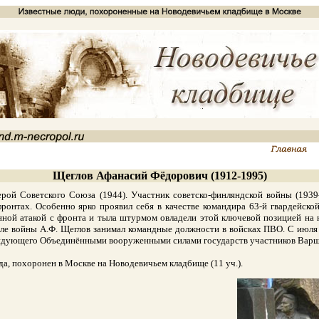
Щеглов Афанасий Фёдорович (1912-1995)
ой Советского Союза (1944). Участник советско-финляндской войны (1939
нтах. Особенно ярко проявил себя в качестве командира 63-й гвардейской 
нной атакой с фронта и тыла штурмом овладели этой ключевой позицией на 
ле войны А.Ф. Щеглов занимал командные должности в войсках ПВО. С июля
андующего Объединёнными вооруженными силами государств участников Варша
, похоронен в Москве на Новодевичьем кладбище (11 уч.).