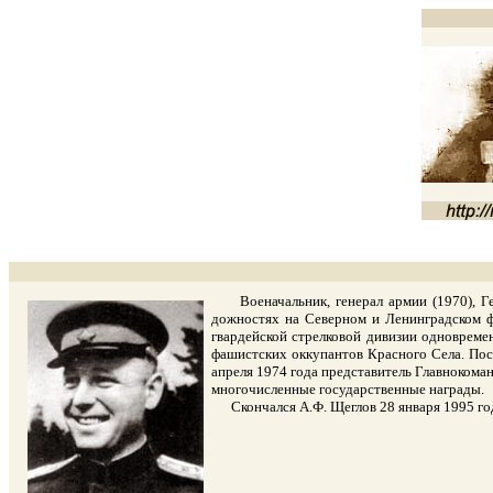
Военачальник, генерал армии (1970), Гер
дожностях на Северном и Ленинградском фро
гвардейской стрелковой дивизии одновреме
фашистских оккупантов Красного Села. Пос
апреля 1974 года представитель Главноком
многочисленные государственные награды.
Скончался А.Ф. Щеглов 28 января 1995 года