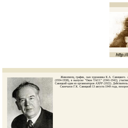
Живописец, график, сын художника К.А. Савицкого. Авто
(1934-1938), в выпуске "Окон ТАСС" (1941-1942); участн
Савицкий один из организаторов АХРР (1922). Действитель
Скончался Г.К. Савицкий 13 августа 1949 года, похороне