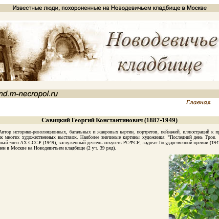
Савицкий Георгий Константинович (1887-1949)
р историко-революционных, батальных и жанровых картин, портретов, пейзажей, иллюстраций к про
ик многих художественных выставок. Наиболее значимые картины художника: "Последний день Трои. С
ный член АХ СССР (1949), заслуженный деятель искусств РСФСР, лауреат Государственной премии (194
н в Москве на Новодевичьем кладбище (2 уч. 39 ряд).