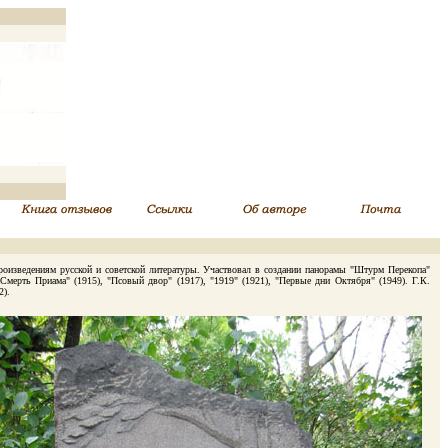
изведениям русской и советской литературы. Участвовал в создании панорамы "Штурм Перекопа"
мерть Приама" (1915), "Псовый двор" (1917), "1919" (1921), "Первые дни Октября" (1949). Г.К.
2).