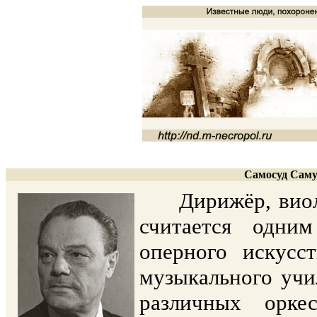
Самосуд Саму
Дирижёр, виолонч
считается одним
оперного искусс
музыкального учи
различных орке