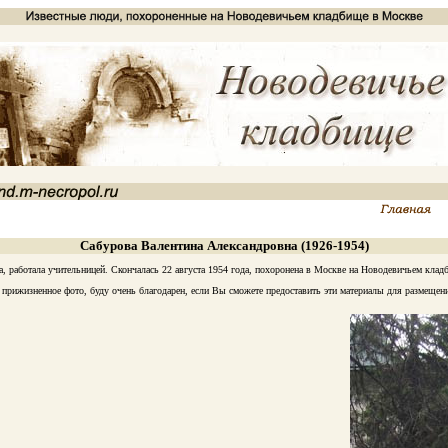
Сабурова Валентина Александровна (1926-1954)
 работала учительницей. Скончалась 22 августа 1954 года, похоронена в Москве на Новодевичьем кладби
рижизненное фото, буду очень благодарен, если Вы сможете предоставить эти материалы для размещен