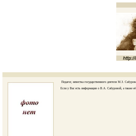
Педагог, невестка государственного деятеля М.З. Сабурова,
Если у Вас есть информация о В.А. Сабуровой, а также её п