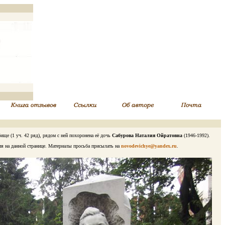
ще (1 уч. 42 ряд), рядом с ней похоронена её дочь
Сабурова Наталия Ойратовна
(1946-1992).
ия на данной странице. Материалы просьба присылать на
novodevichye@yandex.ru
.