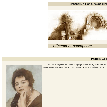
Рудник Соф
Актриса, играла на сцене Государственного музыкального т
году, похоронена в Москве на Новодевичьем кладбище (4 уч.