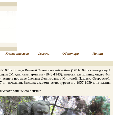
18-1920). В годы Великой Отечественной войны (1941-1945) командующий
ующим 2-й ударными армиями (1942-1943), заместитель командующего 4-м
 участие в прорыве блокады Ленинграда, в Мгинской, Псковско-Островской,
г. - начальник Высших академических курсов и в 1957-1959 г. начальник
ним похоронены его близкие.