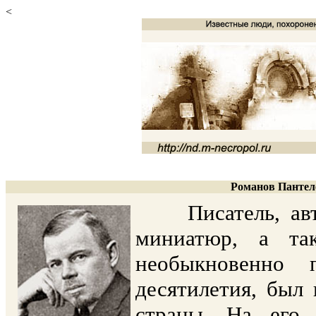
<
Романов Пантеле
Писатель, авто
миниатюр, а та
необыкновенно 
десятилетия, был
страны. На его 