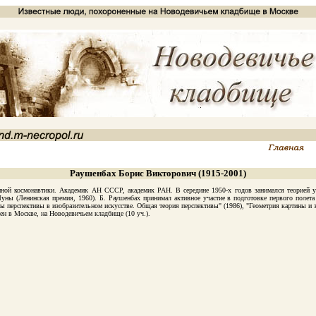
Раушенбах Борис Викторович (1915-2001)
 космонавтики. Академик АН СССР, академик РАН. В середине 1950-х годов занимался теорией упр
ны (Ленинская премия, 1960). Б. Раушенбах принимал активное участие в подготовке первого полета 
ы перспективы в изобразительном искусстве. Общая теория перспективы" (1986), "Геометрия картины и зр
 в Москве, на Новодевичьем кладбище (10 уч.).