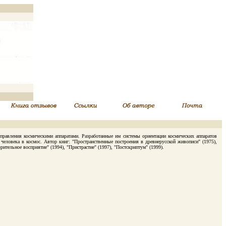
авления космическими аппаратами. Разработанные им системы ориентации космических аппаратов
человека в космос. Автор книг: "Пространственные построения в древнерусской живописи" (1975),
ительное восприятие" (1994), "Пристрастие" (1997), "Постскриптум" (1999).