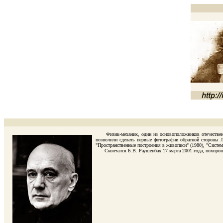
Физик-механик, один из основоположников отечественной
позволили сделать первые фотографии обратной стороны Лу
"Пространственные построения в живописи" (1980), "Систем
Скончался Б.В. Раушенбах 17 марта 2001 года, похоронен