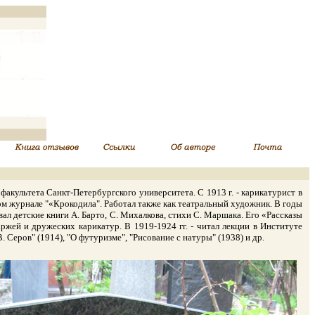
акультета Санкт-Петербургского университета. С 1913 г. - карикатурист в
ском журнале "«Крокодила". Работал также как театральный художник. В годы
л детские книги А. Барто, С. Михалкова, стихи С. Маршака. Его «Рассказы
жей и дружеских карикатур. В 1919-1924 гг. - читал лекции в Институте
 Серов" (1914), "О футуризме", "Рисование с натуры" (1938) и др.