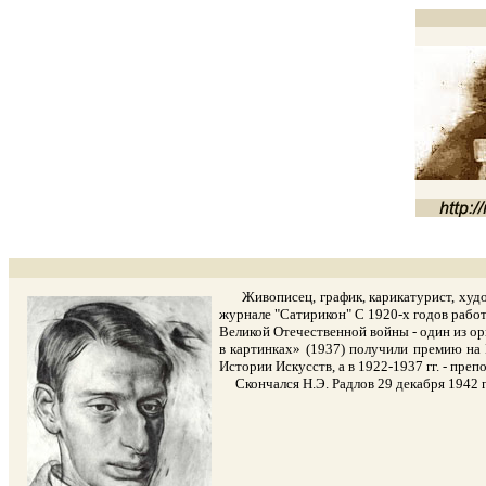
Живописец, график, карикатурист, художес
журнале "Сатирикон" С 1920-х годов работа
Великой Отечественной войны - один из ор
в картинках» (1937) получили премию на
Истории Искусств, а в 1922-1937 гг. - пре
Cкончался Н.Э. Радлов 29 декабря 1942 го