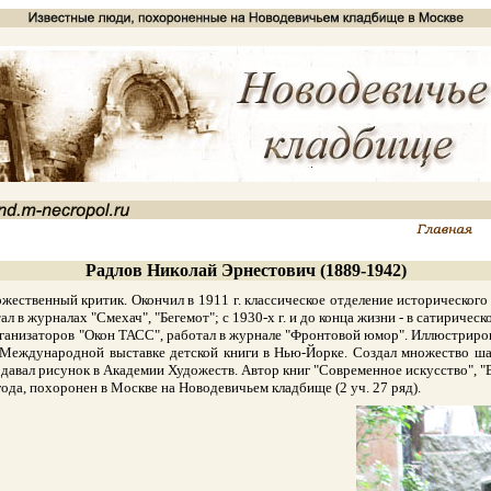
Радлов Николай Эрнестович (1889-1942)
твенный критик. Окончил в 1911 г. классическое отделение исторического ф
л в журналах "Смехач", "Бегемот"; с 1930-х г. и до конца жизни - в сатириче
ганизаторов "Окон ТАСС", работал в журнале "Фронтовой юмор". Иллюстрирова
 Международной выставке детской книги в Нью-Йорке. Создал множество шар
подавал рисунок в Академии Художеств. Автор книг "Современное искусство", "В.
да, похоронен в Москве на Новодевичьем кладбище (2 уч. 27 ряд).