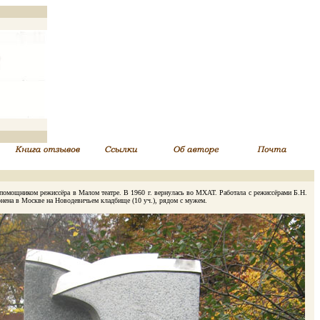
 помощником режиссёра в Малом театре. В 1960 г. вернулась во МХАТ. Работала с режиссёрами Б.Н.
нена в Москве на Новодевичьем кладбище (10 уч.), рядом с мужем.