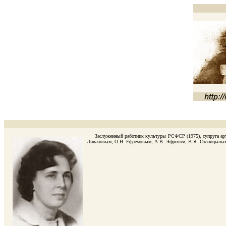
Заслуженный работник культуры РСФСР (1975), супруга ар
Ливановым, О.Н. Ефремовым, А.В. Эфросом, В.Я. Станицыным и 