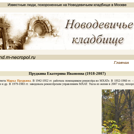
Прудкина Екатерина Ивановна (1918-2007)
тиста
Марка Прудкина
. В 1942-1952 гг. работала помощником режиссёра во МХАТе. В 1952-1960 гг. -
др. В 1979-1983 гг. заведовала режиссёрским управлением МХАТ. Ушла из жизни в 2007 году, похоро