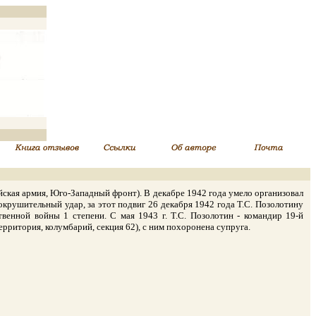
ская армия, Юго-Западный фронт). В декабре 1942 года умело организовал
окрушительный удар, за этот подвиг 26 декабря 1942 года Т.С. Позолотину
енной войны 1 степени. С мая 1943 г. Т.С. Позолотин - командир 19-й
рритория, колумбарий, секция 62), с ним похоронена супруга.