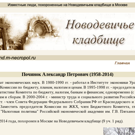
Починок Александр Петрович (1958-2014)
экономических наук. В 1980-1990 гг. - работал в Институте экономики Ура
омиссии по бюджету, планам, налогам и ценам. В 1995-1998 гг. - председатель
атистике Комитета по бюджету, налогам, банкам и финансам; одновременно (с 
гам и сборам. В 2000-2004 г. - министр труда и социального развития Россий
г. - член Совета Федерации Федерального Собрания РФ от Краснодарского и 
 Заместить председателя Комиссии по ЖКХ, член Бюджетного Комитета, г
 "Налоговая политика" Российской экономической академии им. Г.В. Плехан
14 года, похоронен в Москве на Новодевичьем кладбище (9 уч. 1 ряд).