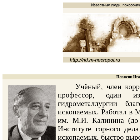
Плаксин Иго
Учёный, член корресп
профессор, один из
гидрометаллургии бл
ископаемых. Работал в М
им. М.И. Калинина (до 
Институте горного де
ископаемых, быстро выр