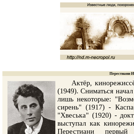
Перестиани И
Актёр, кинорежиссёр,
(1949). Сниматься начал
лишь некоторые: "Возме
сирень" (1917) - Каспа
"Хвеська" (1920) - док
выступал как кинорежи
Перестиани первы