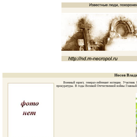
Носов Влади
Военный юрист, генерал-лейтенант юстиции. Участник Пе
прокуратуры. В годы Великой Отечественной войны Главный 