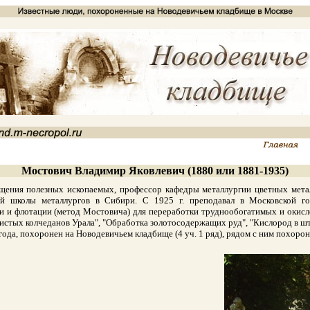
Мостович Владимир Яковлевич (1880 или 1881-1935)
ия полезных ископаемых, профессор кафедры металлургии цветных металло
й школы металлургов в Сибири. С 1925 г. преподавал в Московской гор
 и флотации (метод Мостовича) для переработки труднообогатимых и окисл
истых колчеданов Урала", "Обработка золотосодержащих руд", "Кислород в шт
да, похоронен на Новодевичьем кладбище (4 уч. 1 ряд), рядом с ним похорон