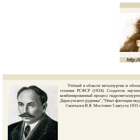
Учёный в области металлургии и обогащен
техники РСФСР (1934). Создатель научно
комбинированный процесс гидрометаллургии
Дарасунского рудника", "Опыт флотации мед
Скончался В.Я. Мостович 5 августа 1935 го