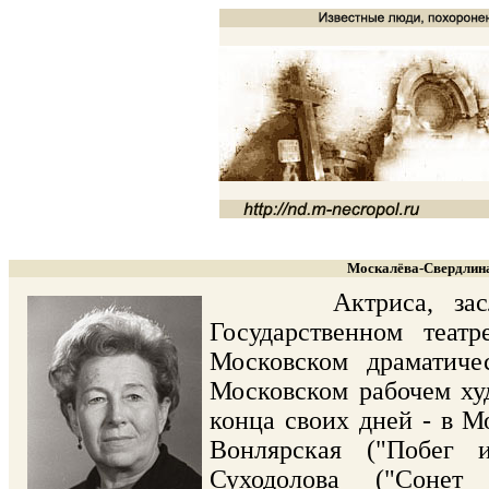
Москалёва-Свердлина
Актриса, заслужен
Государственном теат
Московском драматичес
Московском рабочем худ
конца своих дней - в М
Вонлярская ("Побег и
Суходолова ("Сонет 