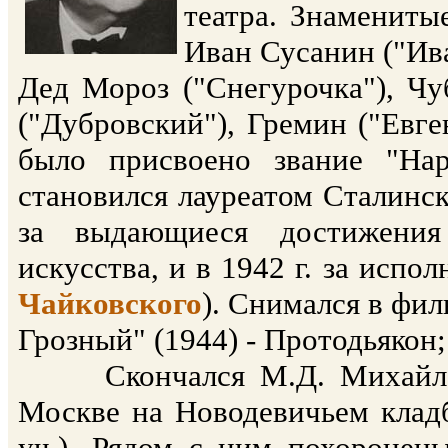
театра. Знамениты
Иван Сусанин ("Ива
Дед Мороз ("Снегурочка"), Чу
("Дубровский"), Гремин ("Евге
было присвоено звание "На
становился лауреатом Сталинск
за выдающиеся достижения 
искусства, и в 1942 г. за исп
Чайковского
). Снимался в фил
Грозный" (1944) - Протодьякон;
Скончался М.Д. Михайлов 3
Москве на Новодевичьем кладб
уч.). Рядом с ним похоронен