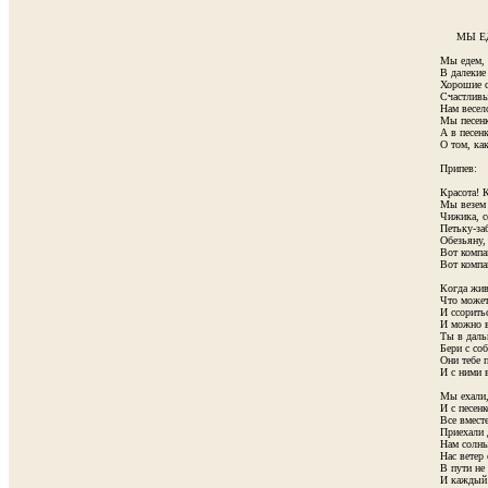
     МЫ 
Мы едем, е
В далекие 
Хорошие со
Счастливые
Нам весело
Мы песенку
А в песенк
О том, как
Припев:

Красота! К
Мы везем с
Чижика, со
Петьку-заб
Обезьяну, 
Вот компан
Вот компан
Когда жив
Что может
И ссоритьс
И можно в
Ты в даль
Бери с соб
Они тебе п
И с ними в
Мы ехали, 
И с песенк
Все вместе
Приехали д
Нам солны
Нас ветер 
В пути не 
И каждый 