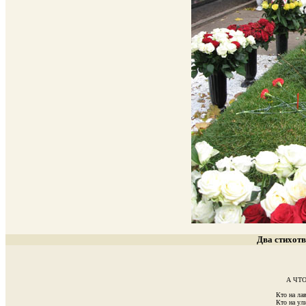
Два стихот
     А ЧТ
Кто на лав
Кто на ули