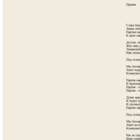
Припев

         
Слава борц
Знамя сво
Партию на
К цели зав
Долгие, т
Жил наш н
Ленинской
Нам засиял
Под солнц
              
Мы беззав
Зовет подв
Коммунист
Партия на
В братский
Партия - н
Партия - н
Думы наро
В бурях кр
В грозных
Партия наш
Под солнц
              
Мы беззав
Зовет на п
Коммунист
Нас не стр
Ярко гори