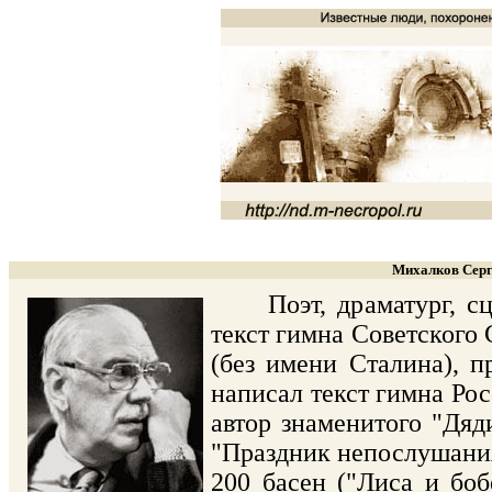
Михалков Серг
Поэт, драматург, сцен
текст гимна Советского 
(без имени Сталина), 
написал текст гимна Росс
автор знаменитого "Дяд
"Праздник непослушания
200 басен ("Лиса и боб