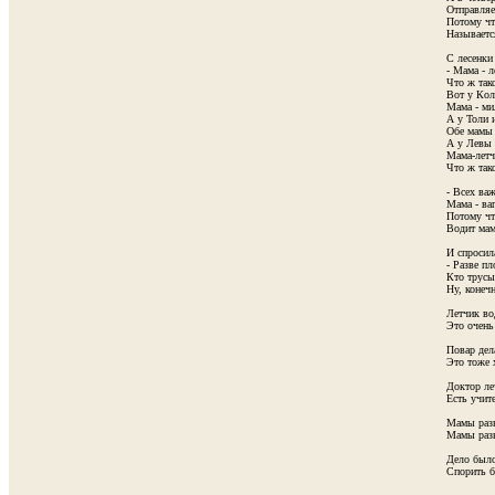
Отправляет
Потому чт
Называется
С лесенки 
- Мама - л
Что ж тако
Вот у Коли
Мама - ми
А у Толи и
Обе мамы 
А у Левы м
Мама-летч
Что ж тако
- Всех важ
Мама - ва
Потому чт
Водит мама
И спросила
- Разве пл
Кто трусы
Ну, конечн
Летчик вод
Это очень
Повар дела
Это тоже 
Доктор леч
Есть учите
Мамы разн
Мамы разн
Дело было
Спорить б