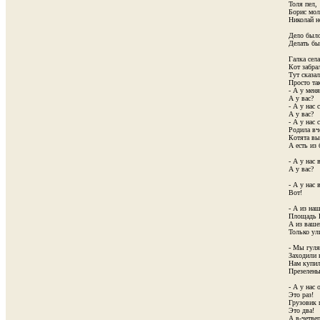
Толя пел,

Борис молч
Николай но
Дело было
Делать был
Галка села 
Кот забрал
Тут сказал
Просто так
- А у меня
А у вас?

- А у нас с
А у вас?

- А у нас 
Родила вче
Котята вы
А есть из 
- А у нас в
А у вас?

- А у нас 
Вот!

- А из наш
Площадь К
А из ваше
Только ул
- Мы гуля
Заходили н
Нам купил
Презелены
- А у нас о
Это раз!

Грузовик п
Это два!

А в-четвер