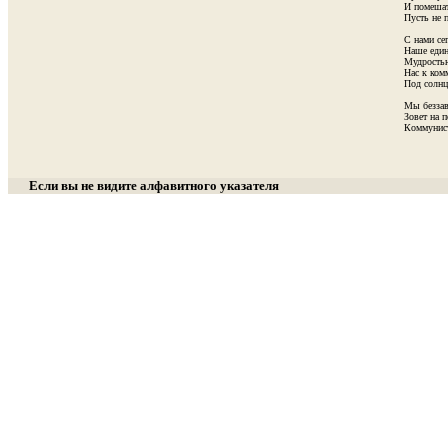
И помешат
Пусть не п
С нами се
Наше единс
Мудростью
Нас к комм
Под солнц
              
Мы беззав
Зовет на п
Если вы не видите алфавитного указателя