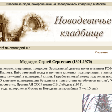
Медведев Сергей Сергеевич (1891-1970)
полимеризационных процессов. Заслуженный деятель науки и техники РСФСР 
Карпова. Внёс заметный вклад в изучение кинетики полимеризации в зави
рных излучений в полимерной химии. Разработал новый метод получения высо
"О кинетике полимеризации бутадиена в присутствии метаболитов натрия", 
е посмертно, Премии АН СССР имени С.В. Лебедева (1971).
года, похоронен в Москве на Новодевичьем кладбище (7 уч. 15 ряд)