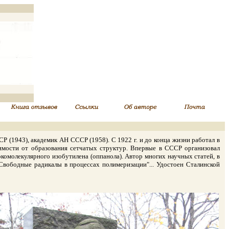
(1943), академик АН СССР (1958). С 1922 г. и до конца жизни работал в
симости от образования сетчатых структур. Впервые в СССР организовал
комолекулярного изобутилена (оппанола). Автор многих научных статей, в
"Свободные радикалы в процессах полимеризации"... Удостоен Сталинской