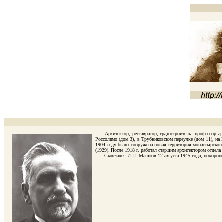
Архитектор, реставратор, градостроитель, профессор ар
Россолимо (дом 3), в Трубниковском переулке (дом 11), н
1904 году было сооружена новая территория монастырско
(1929). После 1918 г. работал старшим архитектором отдел
Скончался И.П. Машков 12 августа 1945 года, похоронен