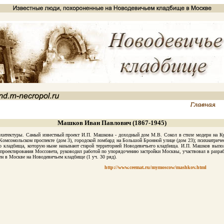
Машков Иван Павлович (1867-1945)
хитектуры. Самый известный проект И.П. Машкова - доходный дом М.В. Сокол в стиле модерн на Куз
а Комсомольском проспекте (дом 3), городской ломбард на Большой Бронной улице (дом 23); психиатрич
го кладбища, которую ныне называют старой территорией Новодевичьего кладбища. И.П. Машков выпол
а проектирования Моссовета, руководил работой по упорядочению застройки Москвы, участвовал в разра
 в Москве на Новодевичьем кладбище (1 уч. 30 ряд).
http://www.ceemat.ru/mymoscow/mashkov.html