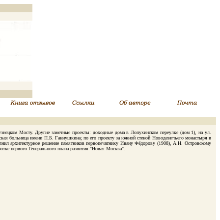
нецком Мосту. Другие заметные проекты: доходные дома в Лопухинском переулке (дом 1), на ул.
еская больница имени П.Б. Ганнушкина; по его проекту за южной стеной Новодевичьего монастыря в
нил архитектурное решение памятников первопечатнику Ивану Фёдорову (1908), А.Н. Островскому
ботке первого Генерального плана развития "Новая Москва".