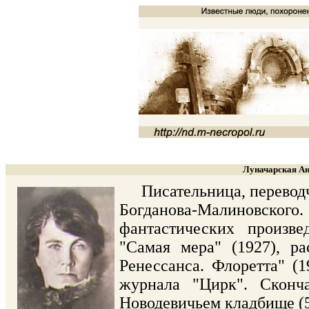
Луначарская Ан
Писательница, переводчик
Богданова-Малиновско
фантастических произве
"Самая мера" (1927), ра
Ренессанса. Флоретта" (1
журнала "Цирк". Сконч
Новодевичьем кладбище (5 