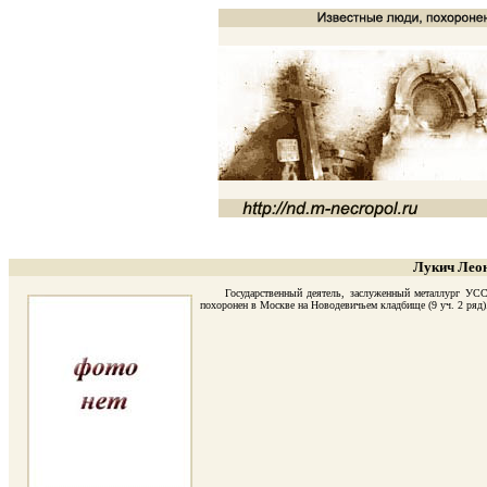
Лукич Леон
Государственный деятель, заслуженный металлург УССР, 
похоронен в Москве на Новодевичьем кладбище (9 уч. 2 ряд)