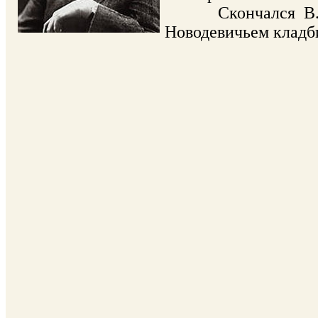
Скончался В.Г. Л
Новодевичьем кладби