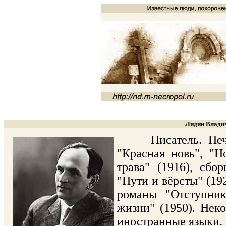
Лидин Владим
Писатель. Печата
"Красная новь", "Н
трава" (1916), сбо
"Пути и вёрсты" (19
романы "Отступник
жизни" (1950). Нек
иностранные языки.