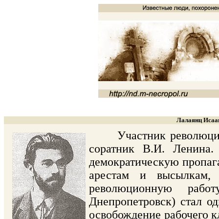
Лалаянц Исаак
Участник революционн
соратник В.И. Ленина.
демократическую пропага
арестам и высылкам,
революционную рабо
Днепропетровск) стал о
освобождение рабочего кл