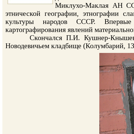
Миклухо-Маклая АН ССС
этнической географии, этнографии сла
культуры народов СССР. Впервые
картографирования явлений материальной
Скончался П.И. Кушнер-Кнышев 14
Новодевичьем кладбище (Колумбарий, 130