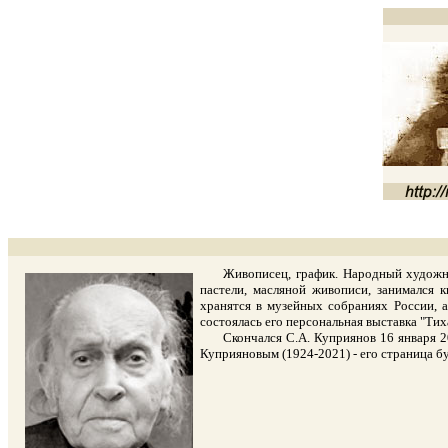
Живописец, график. Народный художник Р
пастели, масляной живописи, занимался 
хранятся в музейных собраниях России, а
состоялась его персональная выставка "Тих
Скончался С.А. Куприянов 16 января 2017
Куприяновым (1924-2021) - его страница бу