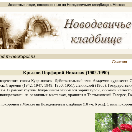
Крылов Порфирий Никитич (1902-1990)
орческого союза Кукрыниксы. Действительный член Академии художеств С
нской премии (1942, 1947, 1949, 1950, 1951), Ленинской (1965), Государств
орты. В рамках группы Кукрыниксы занимался карикатурой, книжной иллюстр
онировались на различных выставках, хранятся в Третьяковской Галерее, Го
охоронен в Москве на Новодевичьем кладбище (10 уч. 6 ряд). С ним похорон