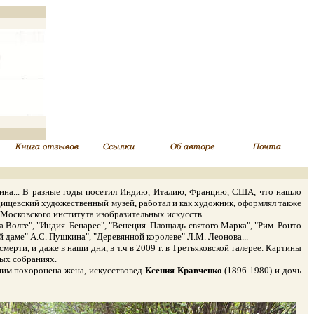
вина... В разные годы посетил Индию, Италию, Францию, США, что нашло
 Радищевский художественный музей, работал и как художник, оформлял также
 Московского института изобразительных искусств.
Волге", "Индия. Бенарес", "Венеция. Площадь святого Марка", "Рим. Ронто
 даме" А.С. Пушкина", "Деревянной королеве" Л.М. Леонова...
рти, и даже в наши дни, в т.ч в 2009 г. в Третьяковской галерее. Картины
ных собраниях.
ним похоронена жена, искусствовед
Ксения Кравченко
(1896-1980) и дочь