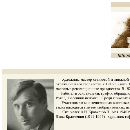
Художник, мастер станковой и книжной гр
отражение в его творчестве. с 1915 г. - чле
массовые революционные празднества. В 1925
Работал в основном как график, обращался 
Рото", "Весенний пейзаж"... Среди книжных 
Участвовал в многочисленных выставках, в т
также находятся в музее изобразительных ис
Скончался А.И. Кравченко 31 мая 1940 год
Лина Кравченко
(1911-1967) - художник-гаф