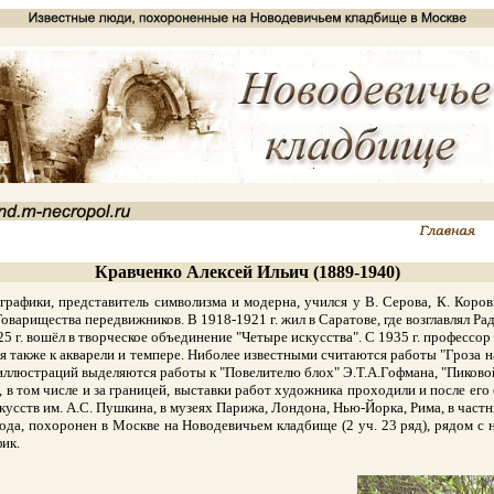
Кравченко Алексей Ильич (1889-1940)
афики, представитель символизма и модерна, учился у В. Серова, К. Коро
н Товарищества передвижников. В 1918-1921 г. жил в Саратове, где возглавлял
 г. вошёл в творческое объединение "Четыре искусства". С 1935 г. профессор
также к акварели и темпере. Ниболее известными считаются работы "Гроза на 
иллюстраций выделяются работы к "Повелителю блох" Э.Т.А.Гофмана, "Пиковой
ом числе и за границей, выставки работ художника проходили и после его сме
кусств им. А.С. Пушкина, в музеях Парижа, Лондона, Нью-Йорка, Рима, в част
а, похоронен в Москве на Новодевичьем кладбище (2 уч. 23 ряд), рядом с 
ик.