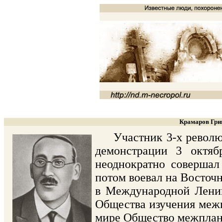
Крамаров Григ
Участник 3-х революци
демонстрации 3 октяб
неоднократно совершал
потом воевал на Восточ
в Международной Ленин
Общества изучения межп
мире Общество межплане