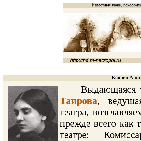
Коонен Алиса
Выдающаяся теат
Таирова
, ведуща
театра, возглавля
прежде всего как 
театре: Комисса