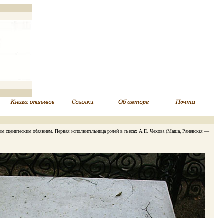
им сценическим обаянием. Первая исполнительница ролей в пьесах А.П. Чехова (Маша, Раневская —