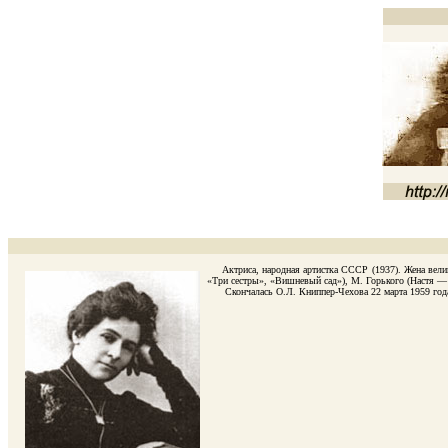
Актриса, народная артистка СССР (1937). Жена велик
«Три сестры», «Вишневый сад»), М. Горького (Настя — 
Скончалась О.Л. Книппер-Чехова 22 марта 1959 года,