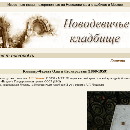
Книппер-Чехова Ольга Леонардовна (1868-1959)
ого русского писателя
А.П. Чехова
. С 1898 в МХТ. Обладала высокой артистической культурой, больш
«На дне»). Государственная премия СССР (1943).
 похоронена в Москве, на Новодевичьем кладбище (2 уч.), рядом с А.П. Чеховым.