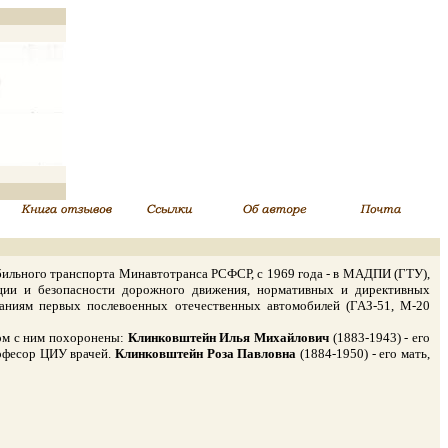
бильного транспорта Минавтотранса РСФСР, с 1969 года - в МАДПИ (ГТУ),
ации и безопасности дорожного движения, нормативных и директивных
таниям первых послевоенных отечественных автомобилей (ГАЗ-51, М-20
дом с ним похоронены:
Клинковштейн Илья Михайлович
(1883-1943) - его
рофесор ЦИУ врачей.
Клинковштейн Роза Павловна
(1884-1950) - его мать,