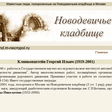
Клинковштейн Георгий Ильич (1919-2001)
6 г. работал в Государственном научно-исследовательском институте автомо
асности движения". Автор многочисленных работ, посвящённых организ
организации дорожного движения. Принимал участие в работе по госиспы
-154). Имеет государственные награды.
01 года, похоронен в Москве на Новодевичьем кладбище (3 уч. 1 ряд), ря
их наук, заведующий диабетическим отделением Больницы им. С.П.Боткина, п
да Николаевна
(1932-2006).