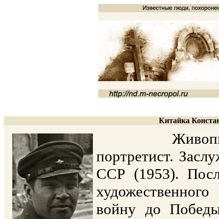
Китайка Констан
Живописец, м
портретист. Засл
ССР (1953). Посл
художественного
войну до Победы