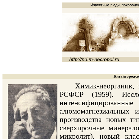
Китайгородск
Химик-неорганик, тех
РСФСР (1959). Иссле
интенсифицирован
алюмомагнезиальных и
производства новых ти
сверхпрочные минерал
микролит), новый клас