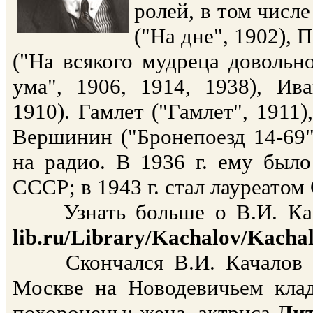
ролей, в том числе
("На дне", 1902), 
("На всякого мудреца довольно
ума", 1906, 1914, 1938), Ив
1910). Гамлет ("Гамлет", 1911)
Вершинин ("Бронепоезд 14-69",
на радио. В 1936 г. ему был
СССР; в 1943 г. стал лауреатом
Узнать больше о В.И. Кача
lib.ru/Library/Kachalov/Kachal
Скончался В.И. Качалов 30
Москве на Новодевичьем клад
похоронены: жена, актриса
Лит