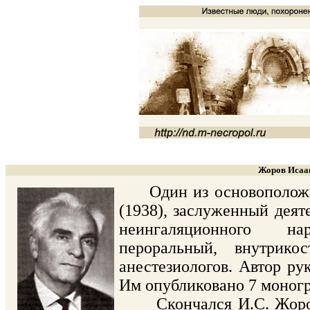
Жоров Исаак
Один из основоположник
(1938), заслуженный деят
неингаляционного на
пероральный, внутрик
анестезиологов. Автор ру
Им опубликовано 7 моногр
Скончался И.С. Жоров 1